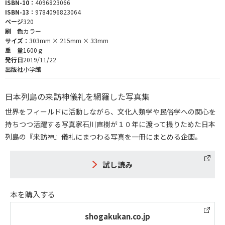
ISBN-10：
4096823066
ISBN-13：
9784096823064
ページ
320
刷 色
カラー
サイズ：
303mm × 215mm × 33mm
重 量
1600ｇ
発行日
2019/11/22
出版社
小学館
日本列島の来訪神儀礼を網羅した写真集
世界をフィールドに活動しながら、文化人類学や民俗学への関心を
持ちつつ活躍する写真家石川直樹が１０年に渡って撮りためた日本
列島の『来訪神』儀礼にまつわる写真を一冊にまとめる企画。
試し読み
本を購入する
shogakukan.co.jp