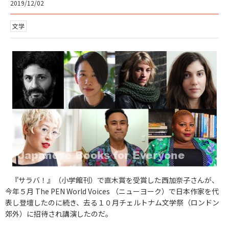
2019/12/02
文学
『サラバ！』（小学館刊）で直木賞を受賞した西加奈子さんが、
今年５月 The PEN World Voices （ニューヨーク）で日本作家を代
表し登壇したのに続き、去る１０月チェルトナム文学祭（ロンドン
郊外）に招待され講演したのだ。