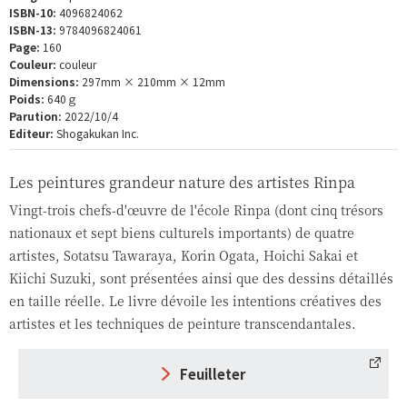
ISBN-10:
4096824062
ISBN-13:
9784096824061
Page:
160
Couleur:
couleur
Dimensions:
297mm × 210mm × 12mm
Poids:
640ｇ
Parution:
2022/10/4
Editeur:
Shogakukan Inc.
Les peintures grandeur nature des artistes Rinpa
Vingt-trois chefs-d'œuvre de l'école Rinpa (dont cinq trésors
nationaux et sept biens culturels importants) de quatre
artistes, Sotatsu Tawaraya, Korin Ogata, Hoichi Sakai et
Kiichi Suzuki, sont présentées ainsi que des dessins détaillés
en taille réelle. Le livre dévoile les intentions créatives des
artistes et les techniques de peinture transcendantales.
Feuilleter