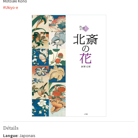
Motoaki Kono
#
Ukiyo-e
Détails
Langue:
Japonais