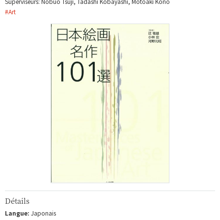
Superviseurs: Nobuo Tsuji, Tadashi Kobayashi, Motoaki Kono
#
Art
Détails
Langue:
Japonais