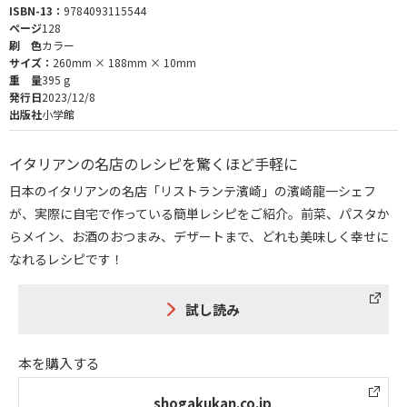
ISBN-13：
9784093115544
ページ
128
刷 色
カラー
サイズ：
260mm × 188mm × 10mm
重 量
395 g
発行日
2023/12/8
出版社
小学館
イタリアンの名店のレシピを驚くほど手軽に
日本のイタリアンの名店「リストランテ濱崎」の濱崎龍一シェフ
が、実際に自宅で作っている簡単レシピをご紹介。前菜、パスタか
らメイン、お酒のおつまみ、デザートまで、どれも美味しく幸せに
なれるレシピです！
試し読み
本を購入する
shogakukan.co.jp