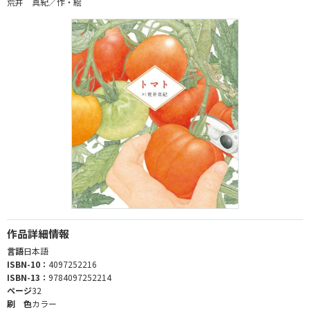
荒井 真紀／作・絵
作品詳細情報
言語
日本語
ISBN-10：
4097252216
ISBN-13：
9784097252214
ページ
32
刷 色
カラー