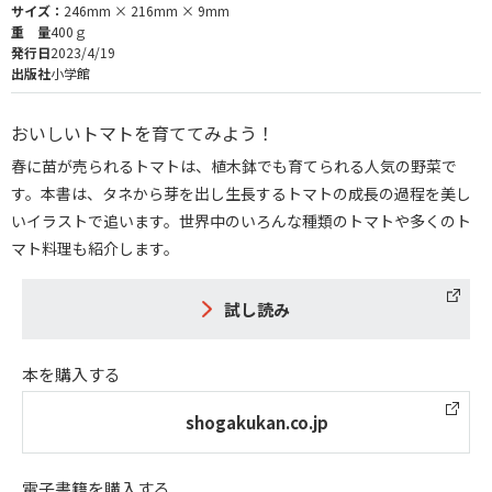
サイズ：
246mm × 216mm × 9mm
重 量
400ｇ
発行日
2023/4/19
出版社
小学館
おいしいトマトを育ててみよう！
春に苗が売られるトマトは、植木鉢でも育てられる人気の野菜で
す。本書は、タネから芽を出し生長するトマトの成長の過程を美し
いイラストで追います。世界中のいろんな種類のトマトや多くのト
マト料理も紹介します。
試し読み
本を購入する
shogakukan.co.jp
電子書籍を購入する