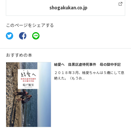
shogakukan.co.jp
このページをシェアする
おすすめの本
結愛へ 目黒区虐待死事件 母の獄中手記
２０１８年３月、結愛ちゃんは５歳にして息
絶えた。〈もうお...