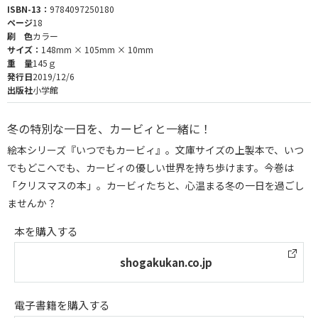
ISBN-13：
9784097250180
ページ
18
刷 色
カラー
サイズ：
148mm × 105mm × 10mm
重 量
145ｇ
発行日
2019/12/6
出版社
小学館
冬の特別な一日を、カービィと一緒に！
絵本シリーズ『いつでもカービィ』。文庫サイズの上製本で、いつ
でもどこへでも、カービィの優しい世界を持ち歩けます。今巻は
「クリスマスの本」。カービィたちと、心温まる冬の一日を過ごし
ませんか？
本を購入する
shogakukan.co.jp
電子書籍を購入する