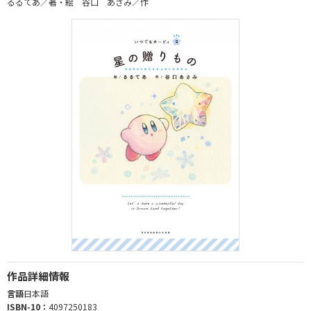
るるてあ／著・絵 谷口 あさみ／作
作品詳細情報
言語
日本語
ISBN-10：
4097250183