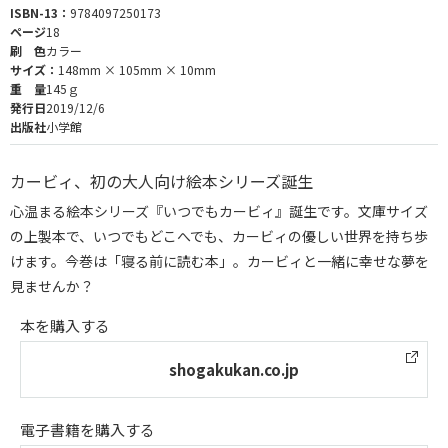
ISBN-13：
9784097250173
ページ
18
刷 色
カラー
サイズ：
148mm × 105mm × 10mm
重 量
145ｇ
発行日
2019/12/6
出版社
小学館
カービィ、初の大人向け絵本シリーズ誕生
心温まる絵本シリーズ『いつでもカービィ』誕生です。文庫サイズ
の上製本で、いつでもどこへでも、カービィの優しい世界を持ち歩
けます。今巻は「寝る前に読む本」。カービィと一緒に幸せな夢を
見ませんか？
本を購入する
shogakukan.co.jp
電子書籍を購入する