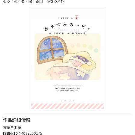
るるてあ／著・絵 谷口 あさみ／作
作品詳細情報
言語
日本語
ISBN-10：
4097250175