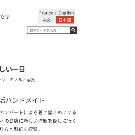
Français
English
です
中文
日本語
しい一日
チン ミノル／写真
活ハンドメイド
ネンバードによる着せ替えぬいぐる
ィのお店に新しい洋服を探しに行く
り方と型紙を収録。