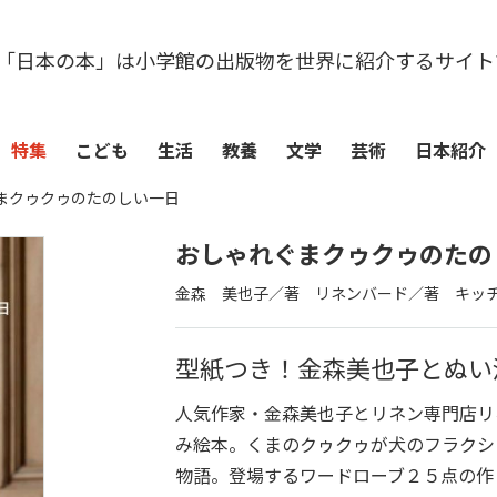
「日本の本」は小学館の出版物を世界に紹介するサイト
特集
こども
生活
教養
文学
芸術
日本紹介
まクゥクゥのたのしい一日
おしゃれぐまクゥクゥのたの
金森 美也子／著 リネンバード／著 キッ
型紙つき！金森美也子とぬい
人気作家・金森美也子とリネン専門店リ
み絵本。くまのクゥクゥが犬のフラクシ
物語。登場するワードローブ２５点の作