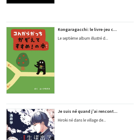
Kongaragacchi: le livre-jeu c...
Le septième album illustré d...
Je suis né quand j'ai rencont...
Hiroki né dans le village de...