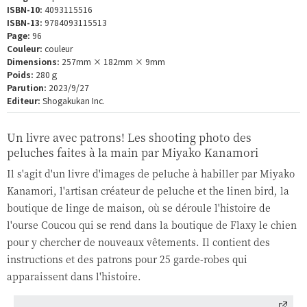
ISBN-10:
4093115516
ISBN-13:
9784093115513
Page:
96
Couleur:
couleur
Dimensions:
257mm × 182mm × 9mm
Poids:
280ｇ
Parution:
2023/9/27
Editeur:
Shogakukan Inc.
Un livre avec patrons! Les shooting photo des
peluches faites à la main par Miyako Kanamori
Il s'agit d'un livre d'images de peluche à habiller par Miyako
Kanamori, l'artisan créateur de peluche et the linen bird, la
boutique de linge de maison, où se déroule l'histoire de
l'ourse Coucou qui se rend dans la boutique de Flaxy le chien
pour y chercher de nouveaux vêtements. Il contient des
instructions et des patrons pour 25 garde-robes qui
apparaissent dans l'histoire.