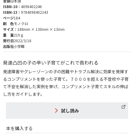
言語
日本語
ISBN-10：
4098402246
ISBN-13：
9784098402243
ページ
184
刷 色
モノクロ
サイズ：
188mm × 130mm × 13mm
重 量
210ｇ
発行日
2022/3/16
出版社
小学館
発達凸凹の子の辛い子育てがこれで救われる
発達障害やグレーゾーンの子の困難やトラブル解決に効果を発揮す
るコンプリメントを使った子育て。７０００を超える不登校や子育
て不安を解消した実例を挙げ、コンプリメント子育てスキルの伸ば
し方をガイドします。
試し読み
本を購入する