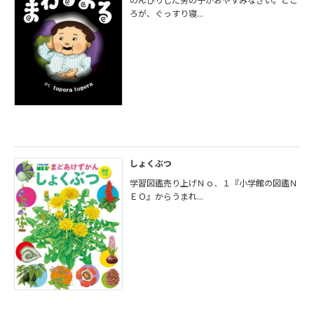
ろが、ぐっすり寝...
しょくぶつ
学習図鑑売り上げＮｏ．１『小学館の図鑑Ｎ
ＥＯ』からうまれ...