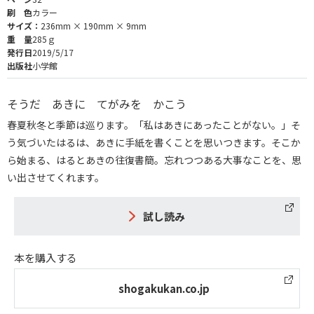
刷 色
カラー
サイズ：
236mm × 190mm × 9mm
重 量
285ｇ
発行日
2019/5/17
出版社
小学館
そうだ あきに てがみを かこう
春夏秋冬と季節は巡ります。「私はあきにあったことがない。」そ
う気づいたはるは、あきに手紙を書くことを思いつきます。そこか
ら始まる、はるとあきの往復書簡。忘れつつある大事なことを、思
い出させてくれます。
試し読み
本を購入する
shogakukan.co.jp