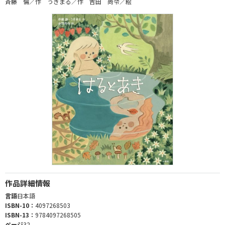
斉藤 倫／作 うきまる／作 吉田 尚令／絵
作品詳細情報
言語
日本語
ISBN-10：
4097268503
ISBN-13：
9784097268505
ページ
32