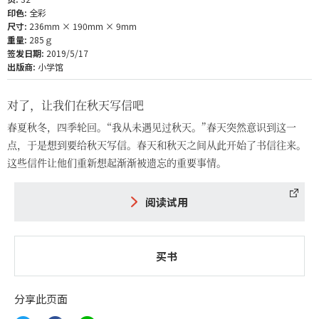
印色:
全彩
尺寸:
236mm × 190mm × 9mm
重量:
285ｇ
签发日期:
2019/5/17
出版商:
小学馆
对了，让我们在秋天写信吧
春夏秋冬，四季轮回。“我从未遇见过秋天。”春天突然意识到这一
点，于是想到要给秋天写信。春天和秋天之间从此开始了书信往来。
这些信件让他们重新想起渐渐被遗忘的重要事情。
阅读试用
买书
分享此页面