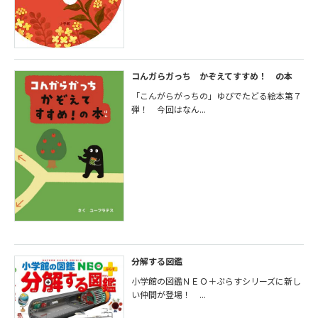
コんガらガっち かぞえてすすめ！ の本
「こんがらがっちの」ゆびでたどる絵本第７
弾！ 今回はなん...
分解する図鑑
小学館の図鑑ＮＥＯ＋ぷらすシリーズに新し
い仲間が登場！ ...