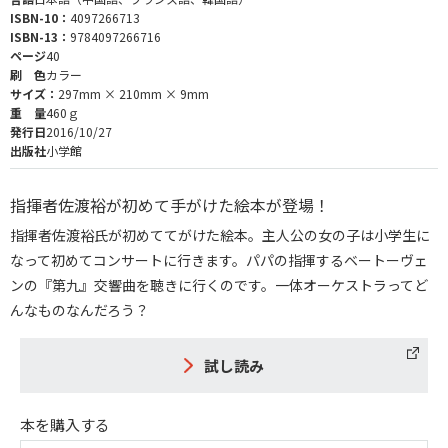
ISBN-10：
4097266713
ISBN-13：
9784097266716
ページ
40
刷 色
カラー
サイズ：
297mm × 210mm × 9mm
重 量
460ｇ
発行日
2016/10/27
出版社
小学館
指揮者佐渡裕が初めて手がけた絵本が登場！
指揮者佐渡裕氏が初めててがけた絵本。主人公の女の子は小学生に
なって初めてコンサートに行きます。パパの指揮するベートーヴェ
ンの『第九』交響曲を聴きに行くのです。一体オーケストラってど
んなものなんだろう？
試し読み
本を購入する