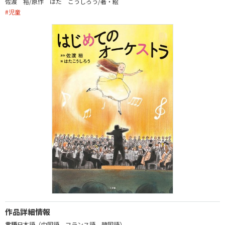
佐渡 裕/原作 はた こうしろう/著・絵
#
児童
作品詳細情報
言語
日本語（中国語、フランス語、韓国語）