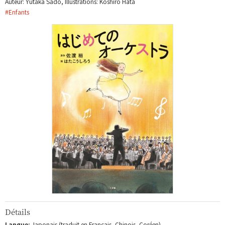
Auteur: Yutaka Sado, Illustrations: Koshiro Hata
#
Enfants
Détails
Langue:
Japonais (traduit en Français, Chinois, Coréen)