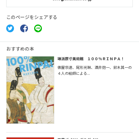
このページをシェアする
おすすめの本
琳派原寸美術館 １００％ＲＩＮＰＡ！
俵屋宗達、尾形光琳、酒井抱一、鈴木其一の
４人の絵師による...