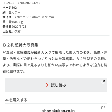
ISBN-13：
9784096823262
ページ
302
刷 色
カラー
サイズ：
770mm × 570mm × 90mm
重 量
15000ｇ
発行日
2020/5/25
出版社
小学館
Ｂ２判超特大写真集
写真家・三好和義が最新カメラで撮影した東大寺の姿を、仏像・建
築・法要などの流れをつくりまとめた写真集。Ｂ２判型での掲載に
より、実際に目で見るよりも細かい描写までわかるような迫力を読
者に届けます。
試し読み
本を購入する
shogakukan.co.jp