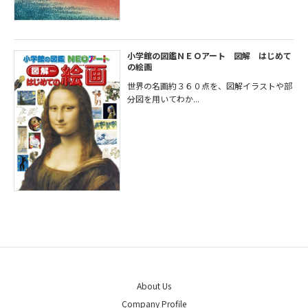
小学館の図鑑ＮＥＯアート 図解 はじめて
の絵画
世界の名画約３６０点を、図解イラストや部
分図を用いてわか...
About Us
Company Profile