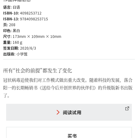
语言:
日语
ISBN-10:
4098253712
ISBN-13:
9784098253715
页:
208
印色:
黑白
尺寸:
173mm × 109mm × 10mm
重量:
160ｇ
签发日期:
2020/6/3
出版商:
小学馆
所有“社会的前提”都发生了变化
冠状病毒迫使我们对工作模式做出重大改变。随着科技的发展，落合
阳一的长期畅销书《送给今后开创世界的伙伴们》的升级版新书出版
了。
阅读试用
买书