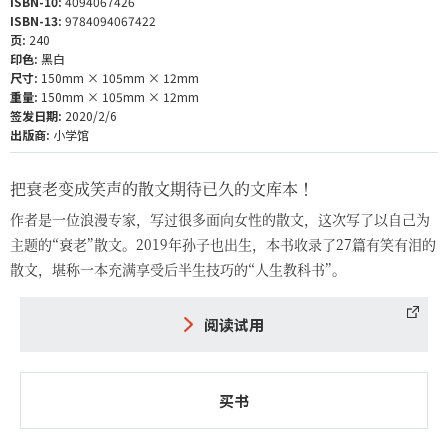
ISBN-10:
4094067426
ISBN-13:
9784094067422
页:
240
印色:
黑白
尺寸:
150mm × 105mm × 12mm
重量:
150mm × 105mm × 12mm
签发日期:
2020/2/6
出版商:
小学馆
把衰老变成笑声的散文期待已久的文库本！
作者是一位浪漫专家，写过很多面向女性的散文，这次写了以自己为
主题的“衰老”散文。2019年孙子也出生，本书收录了27篇有笑有泪的
散文，堪称一本充满享受后半生技巧的“人生教科书”。
阅读试用
买书