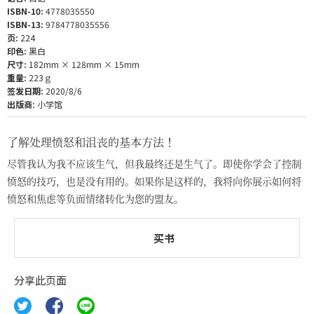
ISBN-10:
4778035550
ISBN-13:
9784778035556
页:
224
印色:
黑白
尺寸:
182mm × 128mm × 15mm
重量:
223ｇ
签发日期:
2020/8/6
出版商:
小学馆
了解处理愤怒和沮丧的基本方法！
尽管我认为我不应该生气，但我最终还是生气了。即使你学会了控制
愤怒的技巧，也是没有用的。如果你是这样的，我将向你展示如何将
愤怒和焦虑等负面情绪转化为您的盟友。
买书
分享此页面