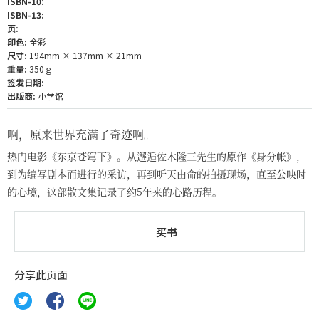
ISBN-10:
ISBN-13:
页:
印色:
全彩
尺寸:
194mm × 137mm × 21mm
重量:
350ｇ
签发日期:
出版商:
小学馆
啊，原来世界充满了奇迹啊。
热门电影《东京苍穹下》。从邂逅佐木隆三先生的原作《身分帐》，
到为编写剧本而进行的采访，再到听天由命的拍摄现场，直至公映时
的心境，这部散文集记录了约5年来的心路历程。
买书
分享此页面