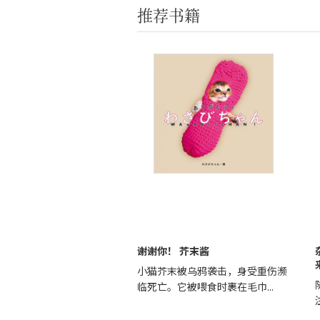
推荐书籍
谢谢你！ 芥末酱
小猫芥末被乌鸦袭击，身受重伤濒
临死亡。它被喂食时裹在毛巾...