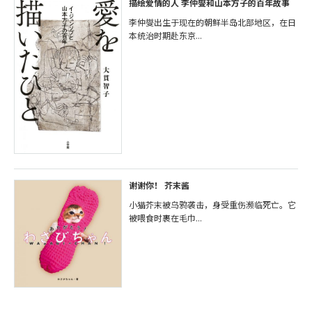
描绘爱情的人 李仲燮和山本方子的百年故事
李仲燮出生于现在的朝鲜半岛北部地区，在日
本统治时期赴东京...
谢谢你！ 芥末酱
小猫芥末被乌鸦袭击，身受重伤濒临死亡。它
被喂食时裹在毛巾...