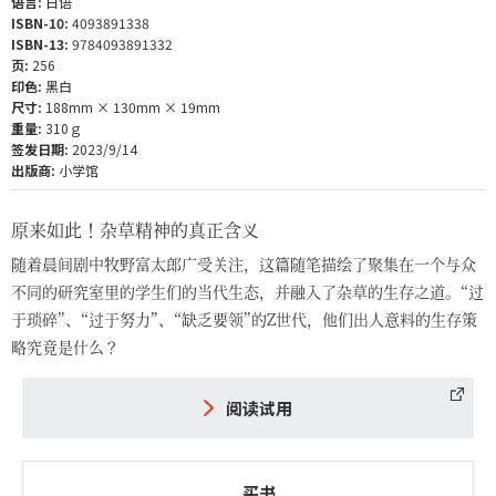
语言:
日语
ISBN-10:
4093891338
ISBN-13:
9784093891332
页:
256
印色:
黑白
尺寸:
188mm × 130mm × 19mm
重量:
310ｇ
签发日期:
2023/9/14
出版商:
小学馆
原来如此！杂草精神的真正含义
随着晨间剧中牧野富太郎广受关注，这篇随笔描绘了聚集在一个与众
不同的研究室里的学生们的当代生态，并融入了杂草的生存之道。“过
于琐碎”、“过于努力”、“缺乏要领”的Z世代，他们出人意料的生存策
略究竟是什么？
阅读试用
买书