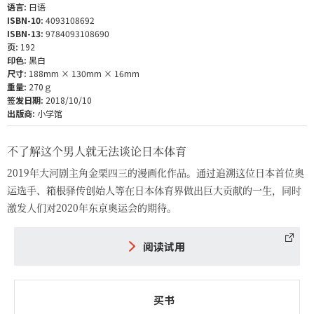
语言:
日语
ISBN-10:
4093108692
ISBN-13:
9784093108690
页:
192
印色:
黑白
尺寸:
188mm × 130mm × 16mm
重量:
270ｇ
签发日期:
2018/10/10
出版商:
小学馆
不了解这个男人就无法谈论日本体育
2019年大河剧主角金栗四三的漫画化作品。通过追溯这位日本首位奥
运选手、箱根驿传创始人等在日本体育界做出巨大贡献的一生，同时
激发人们对2020年东京奥运会的期待。
阅读试用
买书