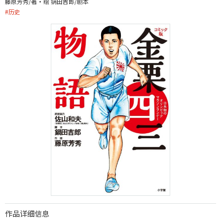
藤原芳秀/著・绘 锅田吉郎/剧本
#
历史
作品详细信息