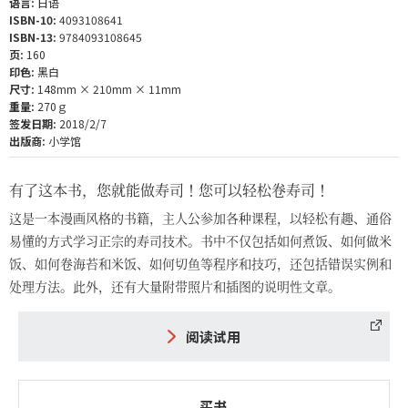
语言:
日语
ISBN-10:
4093108641
ISBN-13:
9784093108645
页:
160
印色:
黑白
尺寸:
148mm × 210mm × 11mm
重量:
270ｇ
签发日期:
2018/2/7
出版商:
小学馆
有了这本书，您就能做寿司！您可以轻松卷寿司！
这是一本漫画风格的书籍，主人公参加各种课程，以轻松有趣、通俗
易懂的方式学习正宗的寿司技术。书中不仅包括如何煮饭、如何做米
饭、如何卷海苔和米饭、如何切鱼等程序和技巧，还包括错误实例和
处理方法。此外，还有大量附带照片和插图的说明性文章。
阅读试用
买书