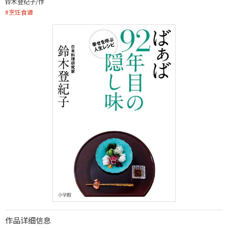
铃木登纪子/作
#
烹饪食谱
作品详细信息