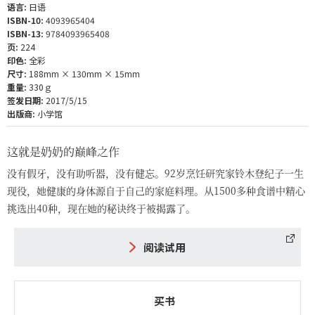
语言:
日语
ISBN-10:
4093965404
ISBN-13:
9784093965408
页:
224
印色:
全彩
尺寸:
188mm × 130mm × 15mm
重量:
330ｇ
签发日期:
2017/5/15
出版商:
小学馆
这就是奶奶的巅峰之作
没有假牙，没有助听器，没有健忘。92岁烹饪研究家铃木登纪子一生
现役，她健康的身体源自于自己的家庭料理。从1500多种食谱中精心
挑选出40种，现在她的秘诀终于被揭露了。
阅读试用
买书