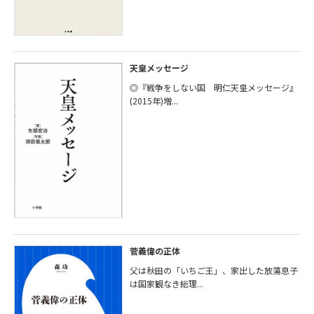
天皇メッセージ
◎『戦争をしない国 明仁天皇メッセージ』
(2015年)増...
菅義偉の正体
父は秋田の「いちご王」、家出した放蕩息子
は国家観なき総理...