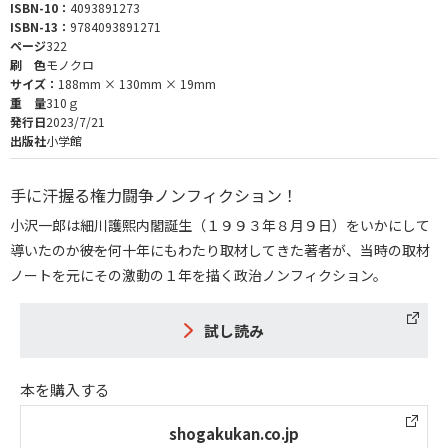
ISBN-10：
4093891273
ISBN-13：
9784093891271
ページ
322
刷 色
モノクロ
サイズ：
188mm × 130mm × 19mm
重 量
310ｇ
発行日
2023/7/21
出版社
小学館
手に汗握る権力闘争ノンフィクション！
小沢一郎は細川護熙内閣誕生（１９９３年８月９日）をいかにして
導いたのか――彼を何十年にもわたり取材してきた著者が、当時の取材
ノートを元にその激動の１年を描く政治ノンフィクション。
試し読み
本を購入する
shogakukan.co.jp