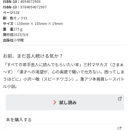
ISBN-10：
409407290X
ISBN-13：
9784094072907
ページ
528
刷 色
モノクロ
サイズ：
150mm × 105mm × 19mm
重 量
275ｇ
発行日
2023/9/6
出版社
小学館
お前、まだ芸人続ける気か？
「すべての若手芸人に読んでもらいたい本」三村マサカズ（さまぁ
～ず）「漫才への渇望が、心の奥底で騒いで仕方ない。困ってしま
うほどに」小沢一敬（スピードワゴン）。激アツ本格賞レースバト
ル小説。
試し読み
本を購入する