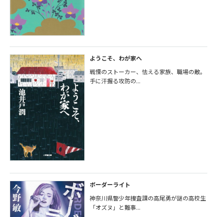
ようこそ、わが家へ
戦慄のストーカー、怯える家族、職場の敵。
手に汗握る攻防の...
ボーダーライト
神奈川県警少年捜査課の高尾勇が謎の高校生
「オズヌ」と難事...