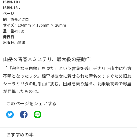
ISBN-10：
ISBN-13：
ページ
刷 色
モノクロ
サイズ：
194mm × 136mm × 26mm
重 量
450ｇ
発行日
出版社
小学館
山岳×青春×ミステリ、最大級の感動作
「『完全なる白銀』を見た」という言葉を残しデナリ下山中に行方
不明となったリタ。緑里は彼女に着せられた汚名をすすぐため旧友
シーラとリタの眠る山に挑む。困難を乗り越え、北米最高峰で緑里
が目撃したものは。
このページをシェアする
おすすめの本