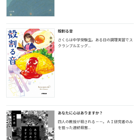
殻割る音
さくらは中学受験生。ある日の調理実習でス
クランブルエッグ...
あなたに心はありますか？
四人の教授が殺される－－。ＡＩ研究者のみ
を狙った連続殺害...