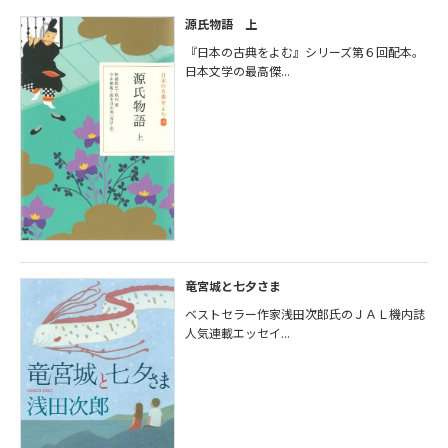
源氏物語 上
『日本の古典をよむ』シリーズ第６回配本。
日本文学の最高傑...
竜宮城と七夕さま
ベストセラー作家浅田次郎氏のＪＡＬ機内誌
人気連載エッセイ...