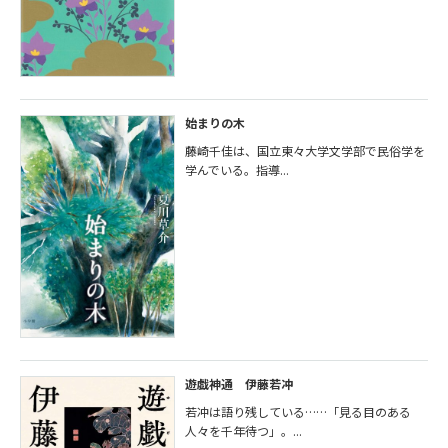
始まりの木
藤崎千佳は、国立東々大学文学部で民俗学を
学んでいる。指導...
遊戯神通 伊藤若冲
若冲は語り残している……「見る目のある
人々を千年待つ」。...