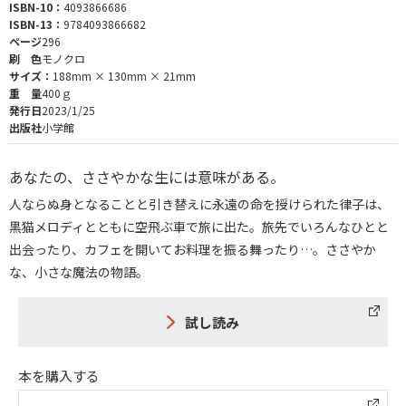
ISBN-10：
4093866686
ISBN-13：
9784093866682
ページ
296
刷 色
モノクロ
サイズ：
188mm × 130mm × 21mm
重 量
400ｇ
発行日
2023/1/25
出版社
小学館
あなたの、ささやかな生には意味がある。
人ならぬ身となることと引き替えに永遠の命を授けられた律子は、
黒猫メロディとともに空飛ぶ車で旅に出た。旅先でいろんなひとと
出会ったり、カフェを開いてお料理を振る舞ったり…。ささやか
な、小さな魔法の物語。
試し読み
本を購入する