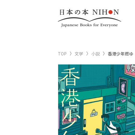
TOP
文学
小説
香港少年燃ゆ