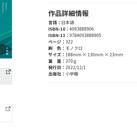
作品詳細情報
言語：
日本語
ISBN-10：
4093888906
ISBN-13：
9784093888905
ページ：
322
刷 色：
モノクロ
サイズ：
188mm × 130mm × 23mm
重 量：
370ｇ
発行日：
2022/12/1
出版社：
小学館