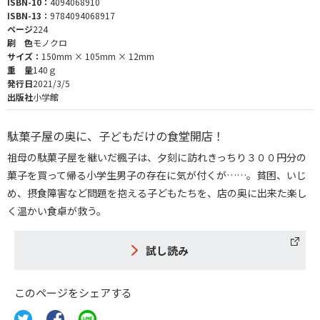
ISBN-10：
4094068910
ISBN-13：
9784094068917
ページ
224
刷 色
モノクロ
サイズ：
150mm × 105mm × 12mm
重 量
140ｇ
発行日
2021/3/5
出版社
小学館
駄菓子屋の奥に、子どもだけの食堂開店！
祖母の駄菓子屋を継いだ楓子は、夕刻に訪れきっちり３００円分の
菓子を買って帰る小学生男子の存在に気が付くが……。貧困、いじ
め、摂食障害など問題を抱える子どもたちを、店の奥に出来た楽し
く温かい食卓が救う。
試し読み
このページをシェアする