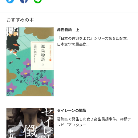
おすすめの本
源氏物語 上
『日本の古典をよむ』シリーズ第６回配本。
日本文学の最高傑...
セイレーンの懺悔
葛飾区で発生した女子高生誘拐事件。帝都テ
レビ「アフタヌー...