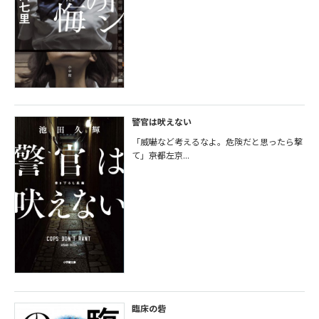
警官は吠えない
「威嚇など考えるなよ。危険だと思ったら撃
て」――京都左京...
臨床の砦