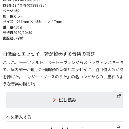
ISBN-13：
9784093887854
ページ
160
刷 色
カラー
サイズ：
216mm × 155mm × 17mm
重 量
410ｇ
発行日
2020/10/30
出版社
小学館
肖像画とエッセイ、詩が協奏する音楽の喜び
バッハ、モーツァルト、ベートーヴェンからストラヴィンスキーま
で、堀内誠一が遺した作曲家の肖像とエッセイに、谷川俊太郎が詩
を捧げた。「マザー・グースのうた」の名コンビからの、宝石のよ
うな音楽の贈り物
試し読み
本を購入する