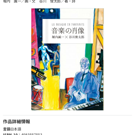
堀内 誠一／画・文 谷川 俊太郎／著・詩
作品詳細情報
言語
日本語
ISBN-10：
4093887853