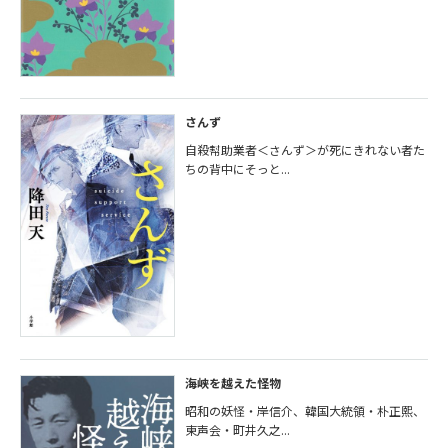
さんず
自殺幇助業者＜さんず＞が死にきれない者た
ちの背中にそっと...
海峡を越えた怪物
昭和の妖怪・岸信介、韓国大統領・朴正熙、
東声会・町井久之...