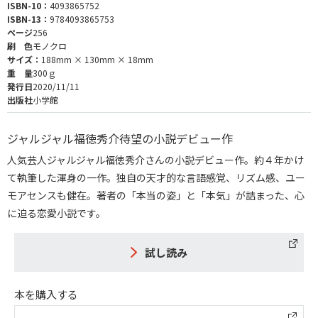
ISBN-10：
4093865752
ISBN-13：
9784093865753
ページ
256
刷 色
モノクロ
サイズ：
188mm × 130mm × 18mm
重 量
300ｇ
発行日
2020/11/11
出版社
小学館
ジャルジャル福徳秀介待望の小説デビュー作
人気芸人ジャルジャル福徳秀介さんの小説デビュー作。約４年かけ
て執筆した渾身の一作。独自の天才的な言語感覚、リズム感、ユー
モアセンスも健在。著者の「本当の姿」と「本気」が詰まった、心
に迫る恋愛小説です。
試し読み
本を購入する