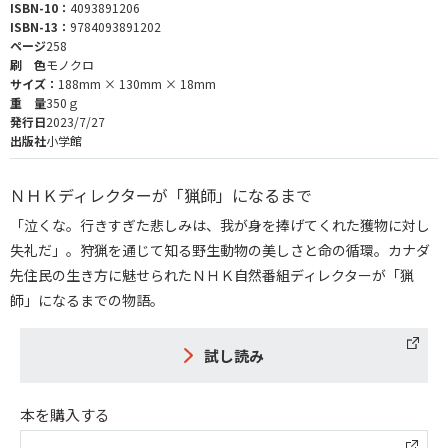
ISBN-10：
4093891206
ISBN-13：
9784093891202
ページ
258
刷 色
モノクロ
サイズ：
188mm × 130mm × 18mm
重 量
350ｇ
発行日
2023/7/27
出版社
小学館
ＮＨＫディレクターが「猟師」になるまで
「泣くな。行きすぎた悲しみは、我が身を捧げてくれた獲物に対し
失礼だ」。狩猟を通じて知る野生動物の美しさと命の循環。カナダ
先住民の生き方に魅せられたＮＨＫ自然番組ディレクターが「猟
師」になるまでの物語。
試し読み
本を購入する