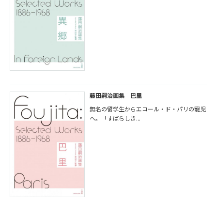
藤田嗣治画集 巴里
無名の留学生からエコール・ド・パリの寵児
へ。「すばらしき...