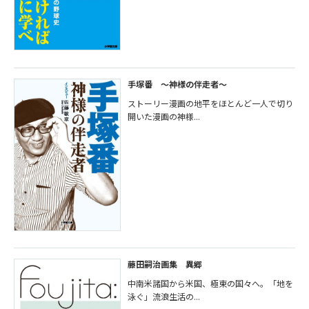
手塚番 ～神様の伴走者～
ストーリー漫画の地平をほとんど一人で切り
開いた漫画の神様...
藤田嗣治画集 異郷
中南米諸国から米国、極東の国々へ。「地を
泳ぐ」流浪生活の...