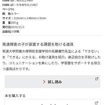
ISBN-10：
4093115400
ISBN-13：
9784093115407
ページ
96
刷 色
カラー
サイズ：
210mm x 148mm x 9mm
重 量
200 g
発行日
2023/11/1
出版社
小学館
発達障害の子が直面する課題を助ける道具
筑波大学附属大塚特別支援学校の佐藤義竹先生による「できない」
を「できる」にかえる、お助け道具を紹介。身辺自立を手助けした
り、コミュニケーションを楽にしたり、学習面をサポートする役立
つ道具ばかりです。
試し読み
本を購入する