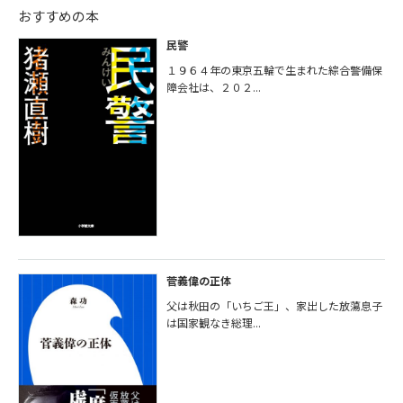
おすすめの本
民警
１９６４年の東京五輪で生まれた綜合警備保
障会社は、２０２...
菅義偉の正体
父は秋田の「いちご王」、家出した放蕩息子
は国家観なき総理...