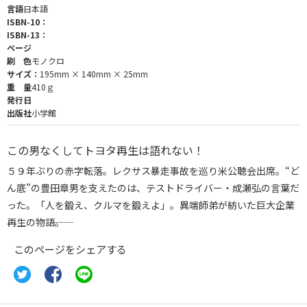
言語
日本語
ISBN-10：
ISBN-13：
ページ
刷 色
モノクロ
サイズ：
195mm × 140mm × 25mm
重 量
410ｇ
発行日
出版社
小学館
この男なくしてトヨタ再生は語れない！
５９年ぶりの赤字転落。レクサス暴走事故を巡り米公聴会出席。“ど
ん底”の豊田章男を支えたのは、テストドライバー・成瀬弘の言葉だ
った。「人を鍛え、クルマを鍛えよ」。異端師弟が紡いた巨大企業
再生の物語――。
このページをシェアする