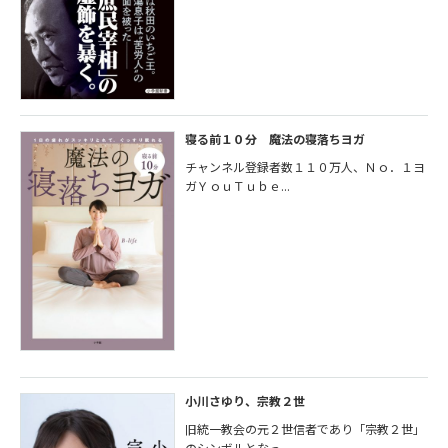
寝る前１０分 魔法の寝落ちヨガ
チャンネル登録者数１１０万人、Ｎｏ．１ヨ
ガＹｏｕＴｕｂｅ...
小川さゆり、宗教２世
旧統一教会の元２世信者であり「宗教２世」
のシンボルとなっ...