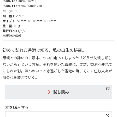
ISBN-10：
4094086218
ISBN-13：
9784094086218
ページ
176
刷 色
モノクロ
サイズ：
150mm × 105mm × 10mm
重 量
108 g
発行日
2011/6/7
出版社
小学館
初めて訪れた香港で知る、私の出生の秘密。
母親との諍いのに最中、つい口走ってしまった「どうせ父親も知ら
ないから」という言葉。それを聞いた母親に、突然、香港へ連れて
こられた彩。ほんのいっとき過ごした香港の町、そこに住む人々が
彩の心を変えていく。
試し読み
本を購入する