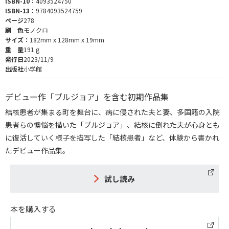
ISBN-10：
4093524750
ISBN-13：
9784093524759
ページ
278
刷 色
モノクロ
サイズ：
182mm x 128mm x 19mm
重 量
191 g
発行日
2023/11/9
出版社
小学館
デビュー作「ブルジョア」を含む初期作品集
結核患者が集まる町を舞台に、病に侵された夫と妻、多国籍の入院
患者らの懊悩を描いた「ブルジョア」、結核に倒れた夫が心身とも
に復活していく様子を描写した「結核患者」など、体験から書かれ
たデビュー作品集。
試し読み
本を購入する