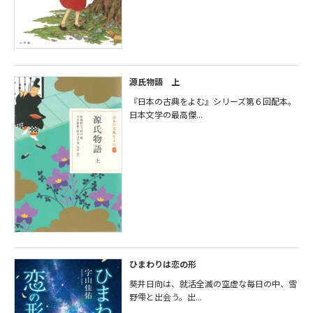
源氏物語 上
『日本の古典をよむ』シリーズ第６回配本。
日本文学の最高傑...
ひまわりは恋の形
葵井日向は、就活全滅の空虚な毎日の中、雪
野雫と出会う。出...