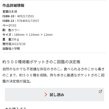
作品詳細情報
言語
日本語
ISBN-10：
4092172931
ISBN-13：
9784092172937
ページ
192
刷 色
カラー
サイズ：
186mm × 110mm × 12mm
重 量
230ｇ
発行日
2022/9/20
出版社
小学館
約５００種掲載ポケットきのこ図鑑の決定版
自然のなかでも不思議な存在のきのこ。食べられるきのこから毒き
のこまで、約５００種を収録。持ち歩きに最適なポケットきのこ図
鑑の決定版が誕生。
試し読み
本を購入する