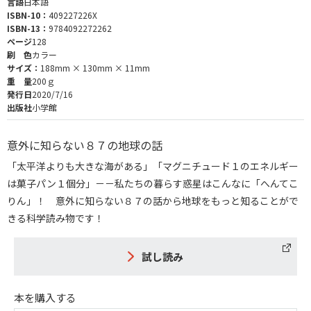
言語
日本語
ISBN-10：
409227226X
ISBN-13：
9784092272262
ページ
128
刷 色
カラー
サイズ：
188mm × 130mm × 11mm
重 量
200ｇ
発行日
2020/7/16
出版社
小学館
意外に知らない８７の地球の話
「太平洋よりも大きな海がある」「マグニチュード１のエネルギー
は菓子パン１個分」－－私たちの暮らす惑星はこんなに「へんてこ
りん」！ 意外に知らない８７の話から地球をもっと知ることがで
きる科学読み物です！
試し読み
本を購入する