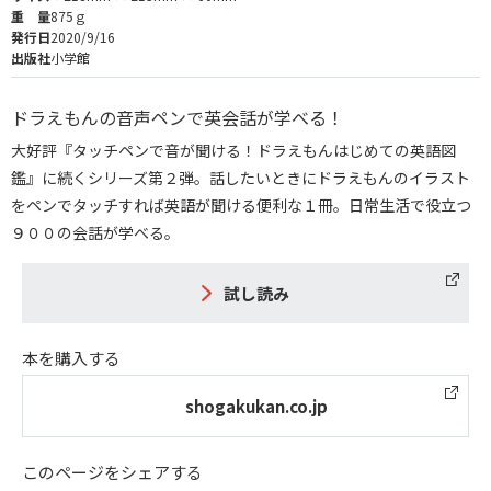
重 量
875ｇ
発行日
2020/9/16
出版社
小学館
ドラえもんの音声ペンで英会話が学べる！
大好評『タッチペンで音が聞ける！ドラえもんはじめての英語図
鑑』に続くシリーズ第２弾。話したいときにドラえもんのイラスト
をペンでタッチすれば英語が聞ける便利な１冊。日常生活で役立つ
９００の会話が学べる。
試し読み
本を購入する
shogakukan.co.jp
このページをシェアする