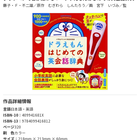
藤子・Ｆ・不二雄／原作 むぎわら しんたろう／画 宮下 いづみ／監
作品詳細情報
言語
日本語・英語
ISBN-10：
409941681X
ISBN-13：
9784099416812
ページ
320
刷 色
カラー
サイズ：
218mm × 213mm × 60mm