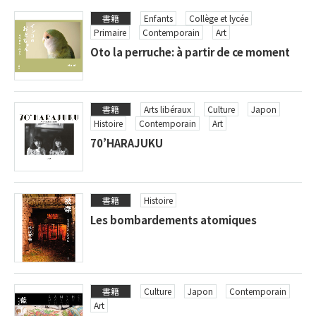
書籍
Enfants
Collège et lycée
Primaire
Contemporain
Art
Oto la perruche: à partir de ce moment
書籍
Arts libéraux
Culture
Japon
Histoire
Contemporain
Art
70’HARAJUKU
書籍
Histoire
Les bombardements atomiques
書籍
Culture
Japon
Contemporain
Art