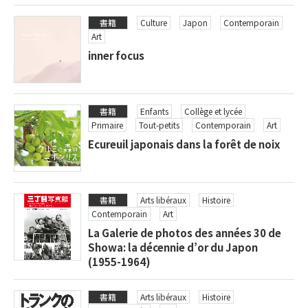
書籍
Culture
Japon
Contemporain
Art
inner focus
書籍
Enfants
Collège et lycée
Primaire
Tout-petits
Contemporain
Art
Ecureuil japonais dans la forêt de noix
書籍
Arts libéraux
Histoire
Contemporain
Art
La Galerie de photos des années 30 de
Showa: la décennie d’or du Japon
(1955-1964)
書籍
Arts libéraux
Histoire