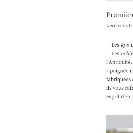
Première 
Découvrez le
Les
kyo 
Les
uchi
l'Antiquité
« poignée i
fabriquées 
ils vous ra
esprit rien