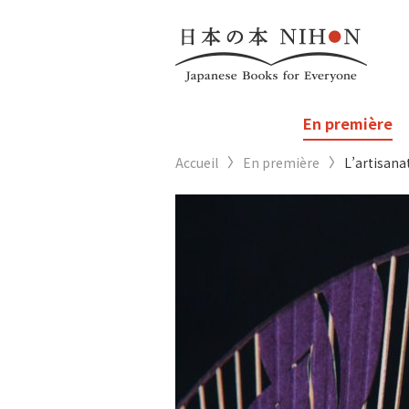
En première
Accueil
En première
L’artisana