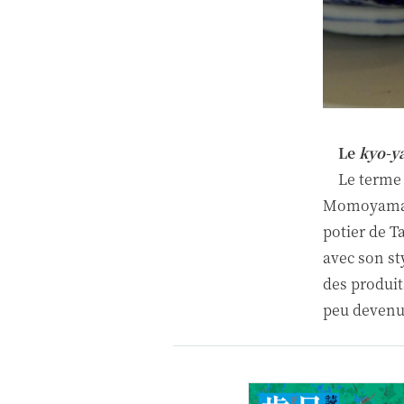
Le
kyo-y
Le terme 
Momoyama
potier de T
avec son st
des produit
peu deven