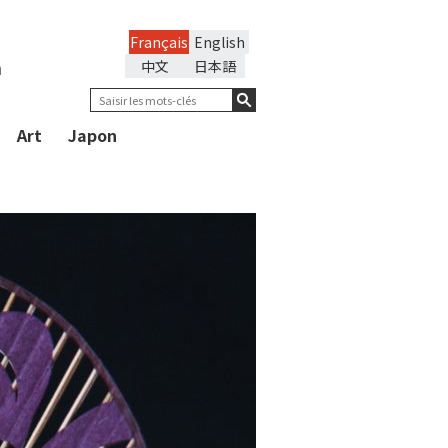
Français
English
n
中文
日本語
Art
Japon