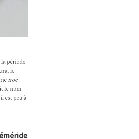
 la période
ra, le
erie
iroe
it le nom
il est peu à
héméride