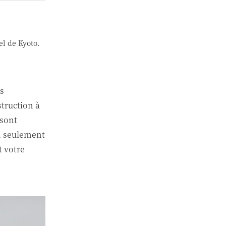
el de Kyoto.
is
struction à
 sont
on seulement
t votre