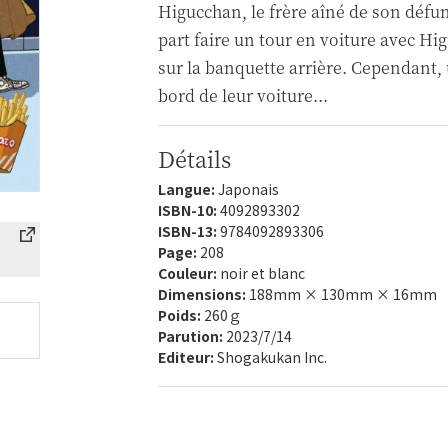
Higucchan, le frère aîné de son défun
part faire un tour en voiture avec Hig
sur la banquette arrière. Cependant
bord de leur voiture...
Détails
Langue:
Japonais
ISBN-10:
4092893302
ISBN-13:
9784092893306
Page:
208
Couleur:
noir et blanc
Dimensions:
188mm × 130mm × 16mm
Poids:
260ｇ
Parution:
2023/7/14
Editeur:
Shogakukan Inc.