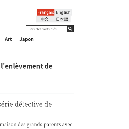
Français
English
n
中文
日本語
Art
Japon
: l'enlèvement de
érie détective de
la maison des grands-parents avec