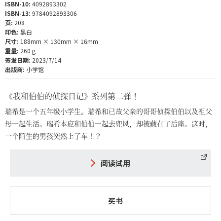
ISBN-10:
4092893302
ISBN-13:
9784092893306
页:
208
印色:
黑白
尺寸:
188mm × 130mm × 16mm
重量:
260ｇ
签发日期:
2023/7/14
出版商:
小学馆
《我和伯伯的侦探日记》系列第二弹！
瑞希是一个五年级小学生。瑞希和已故父亲的哥哥侦探伯伯以及祖父
母一起生活。瑞希本应和伯伯一起去兜风，却被藏在了后座。这时，
一个陌生的男孩突然上了车！？
阅读试用
买书