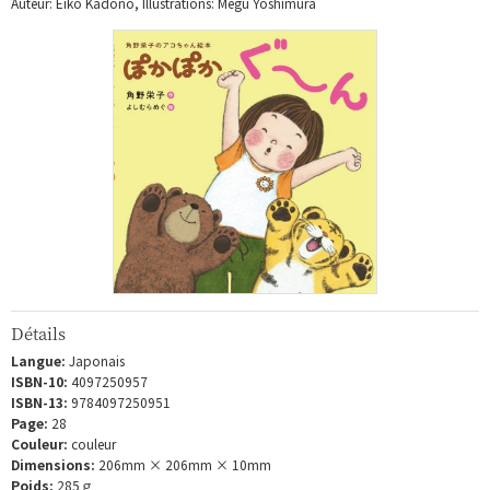
Auteur: Eiko Kadono, Illustrations: Megu Yoshimura
Détails
Langue:
Japonais
ISBN-10:
4097250957
ISBN-13:
9784097250951
Page:
28
Couleur:
couleur
Dimensions:
206mm × 206mm × 10mm
Poids:
285ｇ