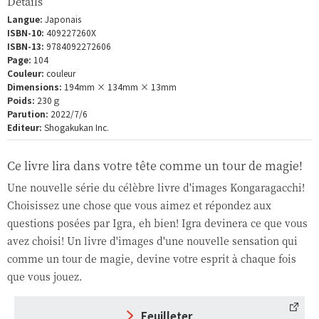
Détails
Langue:
Japonais
ISBN-10:
409227260X
ISBN-13:
9784092272606
Page:
104
Couleur:
couleur
Dimensions:
194mm × 134mm × 13mm
Poids:
230ｇ
Parution:
2022/7/6
Editeur:
Shogakukan Inc.
Ce livre lira dans votre tête comme un tour de magie!
Une nouvelle série du célèbre livre d'images Kongaragacchi!
Choisissez une chose que vous aimez et répondez aux
questions posées par Igra, eh bien! Igra devinera ce que vous
avez choisi! Un livre d'images d'une nouvelle sensation qui
comme un tour de magie, devine votre esprit à chaque fois
que vous jouez.
Feuilleter