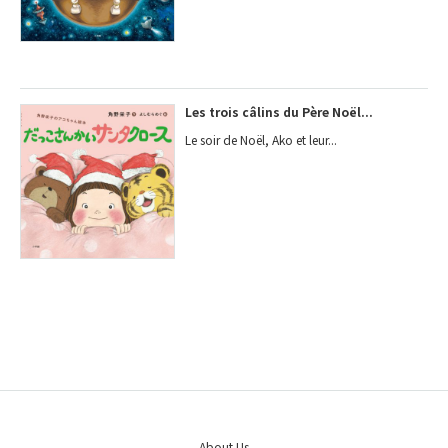
Les trois câlins du Père Noël...
Le soir de Noël, Ako et leur...
About Us