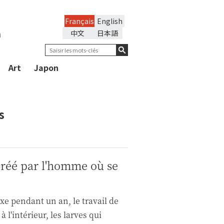
Français
English
n
中文
日本語
Art
Japon
s
créé par l'homme où se
ixe pendant un an, le travail de
 l'intérieur, les larves qui