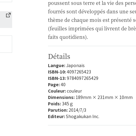
poussent sous terre et la vie des pe
fourrés sont développés dans une seul
thème de chaque mois est présenté s
(feuilles imprimées qui livrent de b
faits quotidiens).
Détails
Langue:
Japonais
ISBN-10:
4097265423
ISBN-13:
9784097265429
Page:
40
Couleur:
couleur
Dimensions:
189mm × 231mm × 10mm
Poids:
345ｇ
Parution:
2014/7/3
Editeur:
Shogakukan Inc.